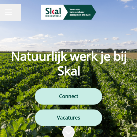
Pagina delen
CARRIÈREMENU
Natuurlijk werk je bij
Skal
Connect
Vacatures
Naar content scrollen