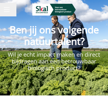
Pagina delen
CARRIÈREMENU
Ben jij ons volgende
natuurtalent?
Wil je echt impact maken en direct
bijdragen aan een betrouwbaar
biologisch product?