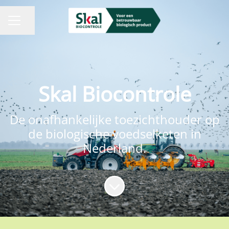
Pagina delen
CARRIÈREMENU
Skal Biocontrole
De onafhankelijke toezichthouder op
de biologische voedselketen in
Nederland.
Naar content scrollen