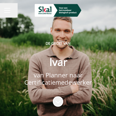
Pagina delen
CARRIÈREMENU
DE GROEI VAN
Ivar
van Planner naar
Certificatiemedewerker
Naar content scrollen